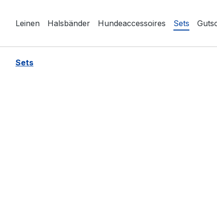
springen
Zur Hauptnavigation springen
Leinen
Halsbänder
Hundeaccessoires
Sets
Guts
Sets