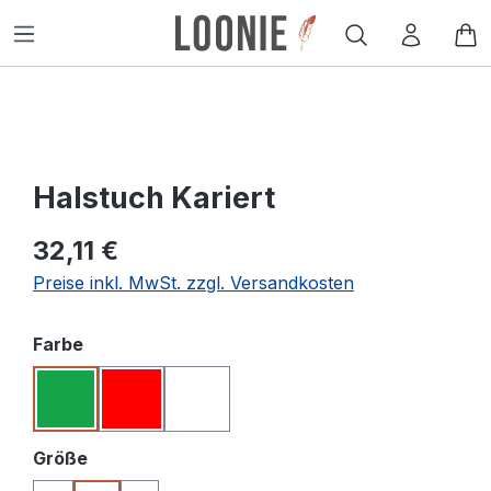
alt springen
W
Halstuch Kariert
32,11 €
Preise inkl. MwSt. zzgl. Versandkosten
auswählen
Farbe
Grün
Rot
Weiß
auswählen
Größe