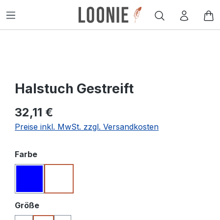
alt springen
W
Halstuch Gestreift
32,11 €
Preise inkl. MwSt. zzgl. Versandkosten
auswählen
Farbe
Blau
Weiß
auswählen
Größe