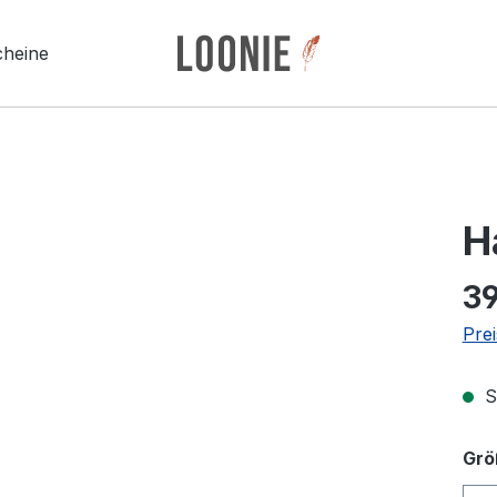
cheine
H
39
Prei
So
Grö