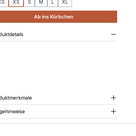
XS
XS
S
M
L
XL
Ab ins Körbchen
uktdetails
duktmerkmale
egehinweise