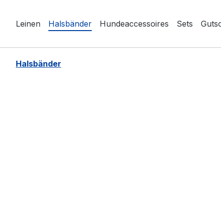
springen
Zur Hauptnavigation springen
Leinen
Halsbänder
Hundeaccessoires
Sets
Guts
Halsbänder